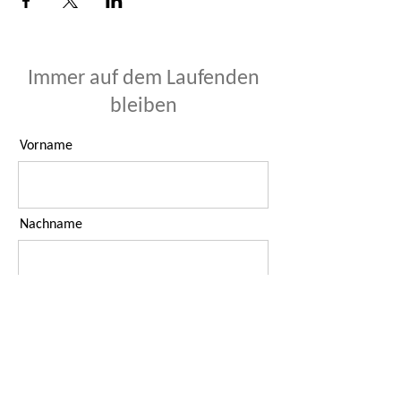
Immer auf dem Laufenden
bleiben
Vorname
Nachname
E-Mail-Adresse
Ich habe die Datenschutzerklärung
zur Kenntnis genommen.