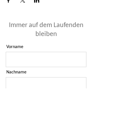
Immer auf dem Laufenden
bleiben
Vorname
Nachname
E-Mail-Adresse
Ich habe die Datenschutzerklärung
zur Kenntnis genommen.