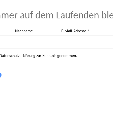
mer auf dem Laufenden bl
Nachname
E-Mail-Adresse
 Datenschutzerklärung zur Kenntnis genommen.
 476 469 30 /
info@kitzdo.de
/ Rheinlanddamm 201, 44139 Dortm