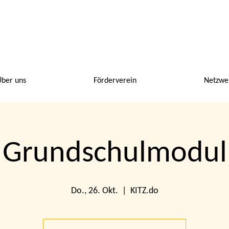
ber uns
Förderverein
Netzwe
Grundschulmodul
Do., 26. Okt.
  |  
KITZ.do