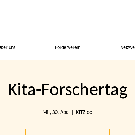
ber uns
Förderverein
Netzwe
Kita-Forschertag
Mi., 30. Apr.
  |  
KITZ.do