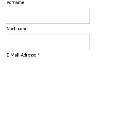
Vorname
Nachname
E-Mail-Adresse
Ich habe die Datenschutzerklärung
zur Kenntnis genommen.
Abonnieren