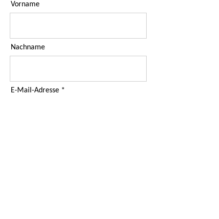
Vorname
Nachname
E-Mail-Adresse
Ich habe die Datenschutzerklärung
zur Kenntnis genommen.
Abonnieren