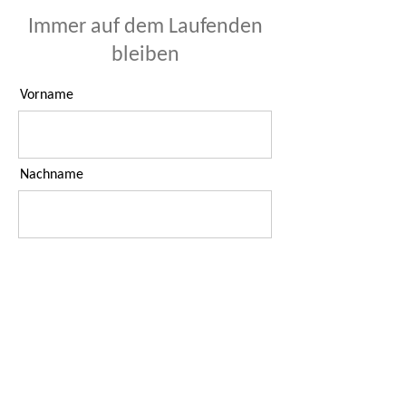
Immer auf dem Laufenden
bleiben
Vorname
Nachname
E-Mail-Adresse
Ich habe die Datenschutzerklärung
zur Kenntnis genommen.