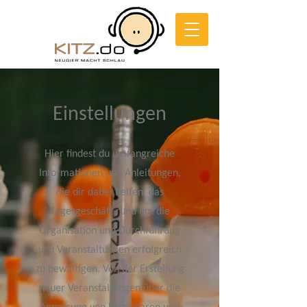
Einstellungen
Hier findest du umfangreiche
Informationen und Anleitungen,
die dir dabei helfen, das
Tagesgeschäft rund um die
Organisation und Durchführung
von Veranstaltungen erfolgreich
zu bewältigen. Von der Erstellung
neuer Veranstaltungen über die