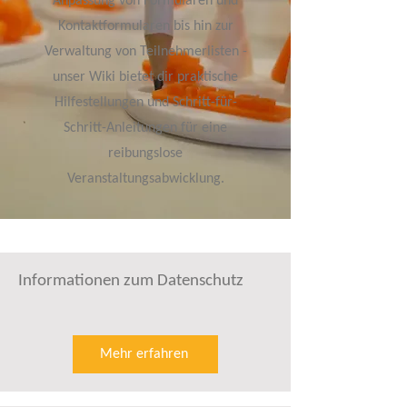
Anpassung von Formularen und
Kontaktformularen bis hin zur
Verwaltung von Teilnehmerlisten -
unser Wiki bietet dir praktische
Hilfestellungen und Schritt-für-
Schritt-Anleitungen für eine
reibungslose
Veranstaltungsabwicklung.
Informationen zum Datenschutz
Mehr erfahren