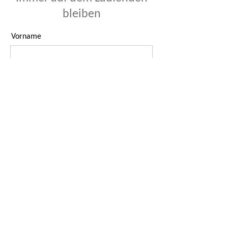
bleiben
Vorname
Nachname
E-Mail-Adresse
Ich habe die Datenschutzerklärung
zur Kenntnis genommen.