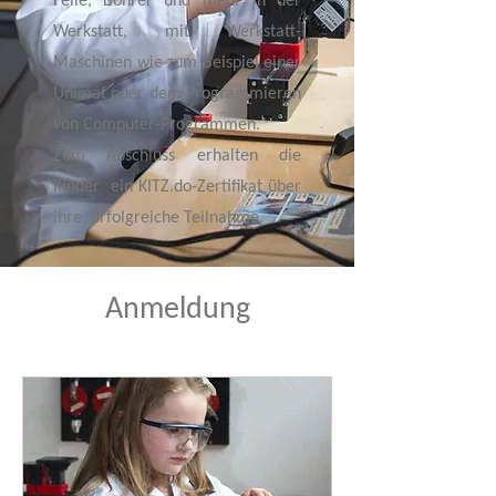
Feile, Bohrer und mehr in der
Werkstatt, mit Werkstatt-
Maschinen wie zum Beispiel einer
Unimat oder dem Programmieren
von Computer-Programmen.
Zum Abschluss erhalten die
Kinder ein KITZ.do-Zertifikat über
ihre erfolgreiche Teilnahme.
Anmeldung