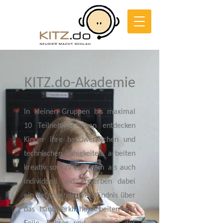
KITZ.do-Akademie
In kleinen Gruppen bis maximal
10 Teilnehmer*innen entdecken
Kinder ihre handwerklichen und
technischen Fähigkeiten, arbeiten
kreativ sowohl im Team als auch
individuell und erwerben dabei
ein tiefgehendes Verständnis über
das handwerkliche Arbeiten mit