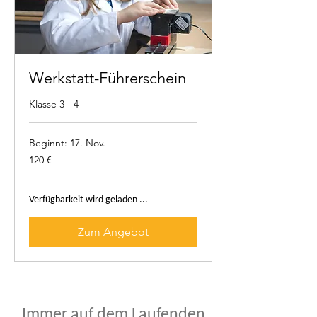
Werkstatt-Führerschein
Klasse 3 - 4
Beginnt: 17. Nov.
120
120 €
Euro
Verfügbarkeit wird geladen ...
Zum Angebot
Immer auf dem Laufenden