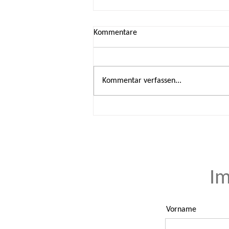
Kommentare
Kommentar verfassen...
KITZ.do-Ferienspaß in
Scharnhorst
Im
Vorname