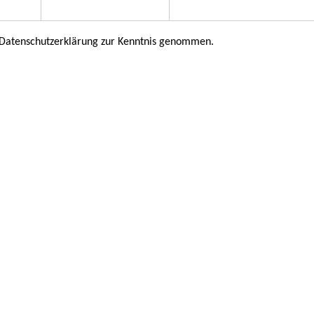
 Datenschutzerklärung zur Kenntnis genommen.
 476 469 30 /
info@kitzdo.de
/ Rheinlanddamm 201, 44139 Dortm
er uns
Förderverein
Netzwerke
Kontakt
pressum
/
Datenschutzerklärung