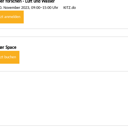
er forschen - Luft und Wasser
0. November 2023, 09:00–15:00 Uhr
KITZ.do
tzt anmelden
er Space
tzt buchen