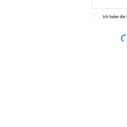
Ich habe die
Telefon: 0231
Angebote
Üb
© 2023 KITZ.do /
Im