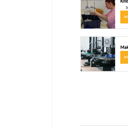
Kind
1
Je
Mak
Je