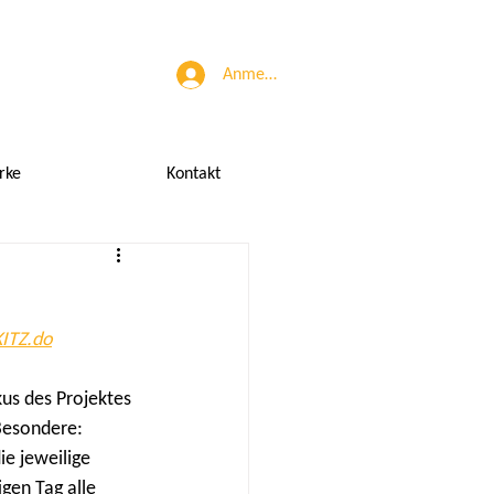
Anmelden
rke
Kontakt
KITZ.do
kus des Projektes 
Besondere: 
e jeweilige 
gen Tag alle 