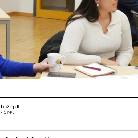
_Jan22
.pdf
 • 149KB