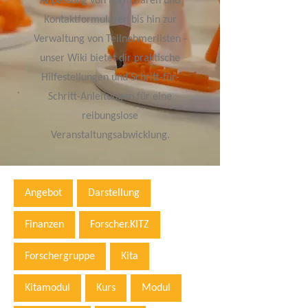
Anpassung von Formularen und
Kontaktformularen bis hin zur
Verwaltung von Teilnehmerlisten -
unser Wiki bietet dir praktische
Hilfestellungen und Schritt-für-
Schritt-Anleitungen für eine
reibungslose
Veranstaltungsabwicklung.
Angebot
Darstellung
Finanzen
Forscher.KITZ
Forschergruppe
Kita
Kitamodul
Kurs
Modul