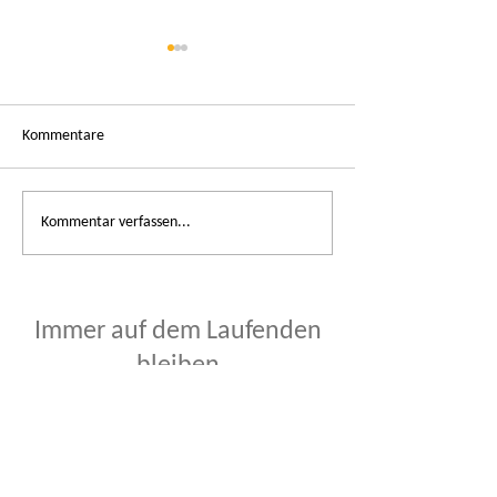
Kommentare
Sommerferien im KITZ.do
Kommentar verfassen...
Ferienprogramm 20
buchbar
Immer auf dem Laufenden
bleiben
Vorname