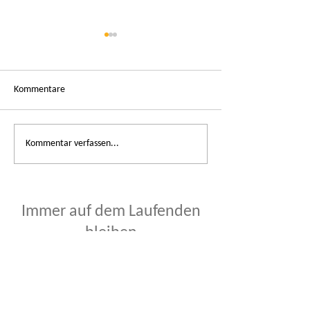
Kommentare
Sommerferien im KITZ.do
Kommentar verfassen...
Ferienprogramm 20
buchbar
Immer auf dem Laufenden
bleiben
Vorname